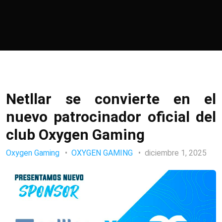
Netllar se convierte en el
nuevo patrocinador oficial del
club Oxygen Gaming
Oxygen Gaming
OXYGEN GAMING
diciembre 1, 2025