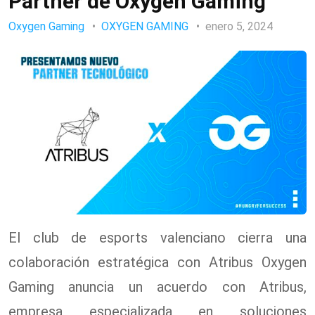
Partner de Oxygen Gaming
Oxygen Gaming
OXYGEN GAMING
enero 5, 2024
El club de esports valenciano cierra una
colaboración estratégica con Atribus Oxygen
Gaming anuncia un acuerdo con Atribus,
empresa especializada en soluciones