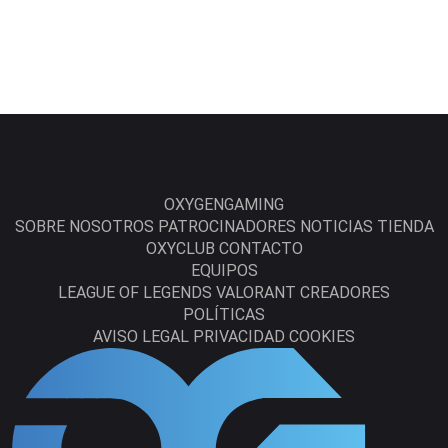
OXYGENGAMING
SOBRE NOSOTROS
PATROCINADORES
NOTICIAS
TIENDA
OXYCLUB
CONTACTO
EQUIPOS
LEAGUE OF LEGENDS
VALORANT
CREADORES
POLÍTICAS
AVISO LEGAL
PRIVACIDAD
COOKIES