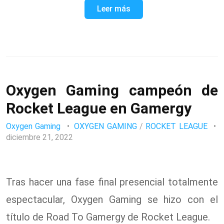
Leer más
Oxygen Gaming campeón de
Rocket League en Gamergy
Oxygen Gaming
OXYGEN GAMING
/
ROCKET LEAGUE
diciembre 21, 2022
Tras hacer una fase final presencial totalmente
espectacular, Oxygen Gaming se hizo con el
título de Road To Gamergy de Rocket League.