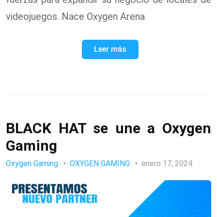
videojuegos. Nace Oxygen Arena
Leer más
BLACK HAT se une a Oxygen
Gaming
Oxygen Gaming
OXYGEN GAMING
enero 17, 2024