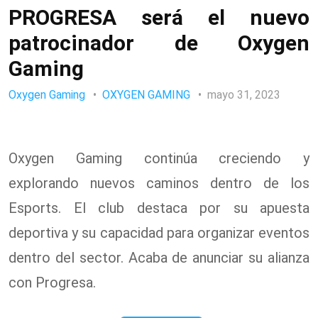
PROGRESA será el nuevo
patrocinador de Oxygen
Gaming
Oxygen Gaming
OXYGEN GAMING
mayo 31, 2023
Oxygen Gaming continúa creciendo y
explorando nuevos caminos dentro de los
Esports. El club destaca por su apuesta
deportiva y su capacidad para organizar eventos
dentro del sector. Acaba de anunciar su alianza
con Progresa.