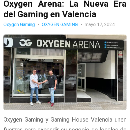
Oxygen Arena: La Nueva Era
del Gaming en Valencia
Oxygen Gaming
OXYGEN GAMING
mayo 17, 2024
Oxygen Gaming y Gaming House Valencia unen
fuerzas para expandir su negocio de locales de