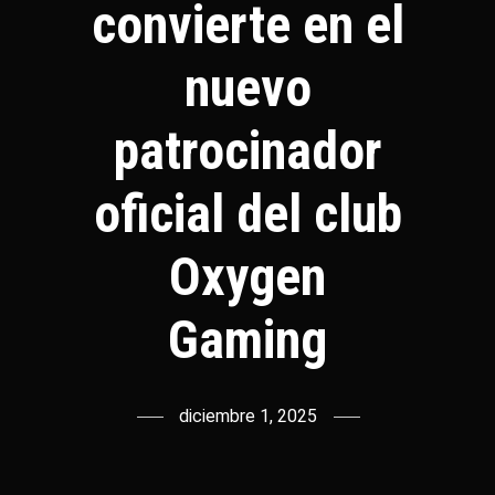
convierte en el
nuevo
patrocinador
oficial del club
Oxygen
Gaming
diciembre 1, 2025