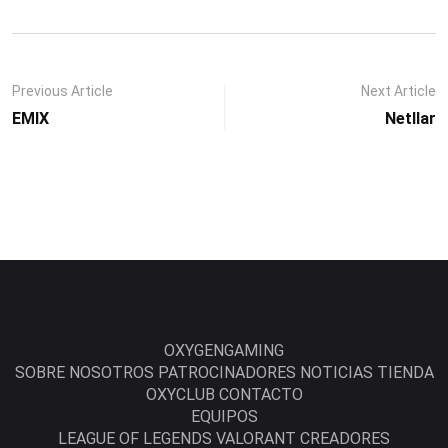
Previous Article
Next Article
EMIX
Netllar
OXYGENGAMING
SOBRE NOSOTROS
PATROCINADORES
NOTICIAS
TIENDA
OXYCLUB
CONTACTO
EQUIPOS
LEAGUE OF LEGENDS
VALORANT
CREADORES